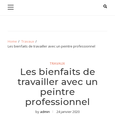
Primary
Skip
Skip
Menu
to
to
navigation
content
Appartement
Home
Travaux
Les bienfaits de travailler avec un peintre professionnel
TRAVAUX
Les bienfaits de
travailler avec un
peintre
professionnel
by
admin
24 janvier 2020